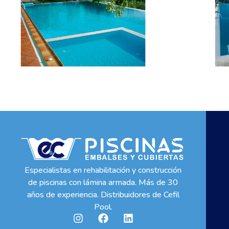
Especialistas en rehabilitación y construcción
de piscinas con lámina armada. Más de 30
años de experiencia. Distribuidores de Cefil
Pool.