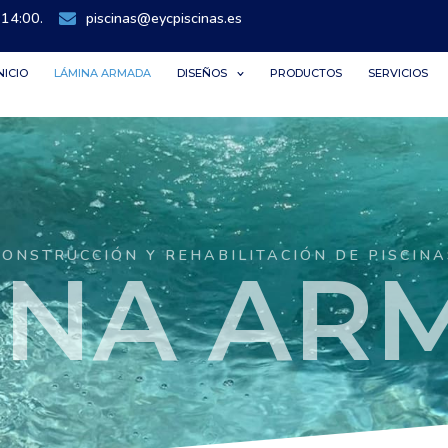
 14:00.
piscinas@eycpiscinas.es
NICIO
LÁMINA ARMADA
DISEÑOS
PRODUCTOS
SERVICIOS
CONSTRUCCIÓN Y REHABILITACIÓN DE PISCINA
INA AR