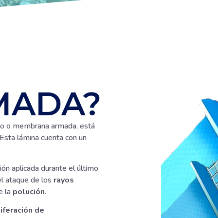
MADA?
do o membrana armada, está
 Esta lámina cuenta con un
ión aplicada durante el último
l ataque de los
rayos
e la
polución
.
liferación de