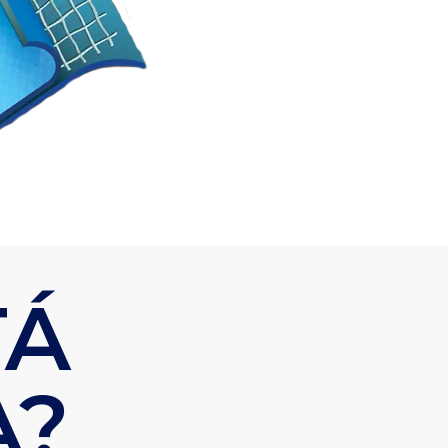
TÁ
A?