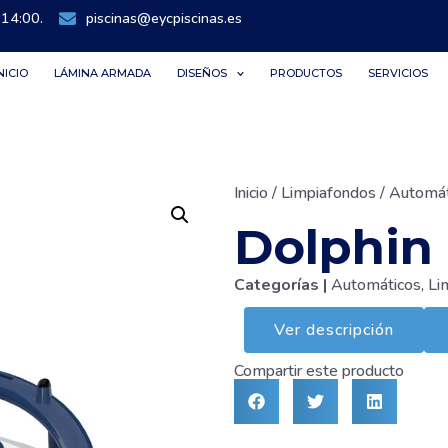
 14:00.
piscinas@eycpiscinas.es
NICIO
LÁMINA ARMADA
DISEÑOS
PRODUCTOS
SERVICIOS
Inicio
/
Limpiafondos
/
Automát
Dolphin
Categorías |
Automáticos
,
Li
Ver descripción
Compartir este producto